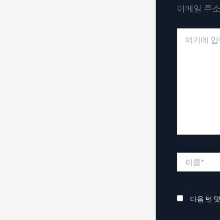
이메일 주소
여
기
에
입
력
하
세
요...
이
름
*
다음 번 