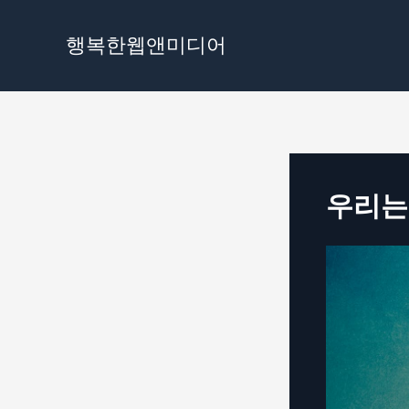
콘
텐
행복한웹앤미디어
츠
로
건
너
뛰
기
우리는