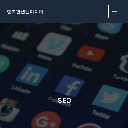
콘
텐
행복한웹앤미디어
츠
로
건
너
뛰
기
SEO